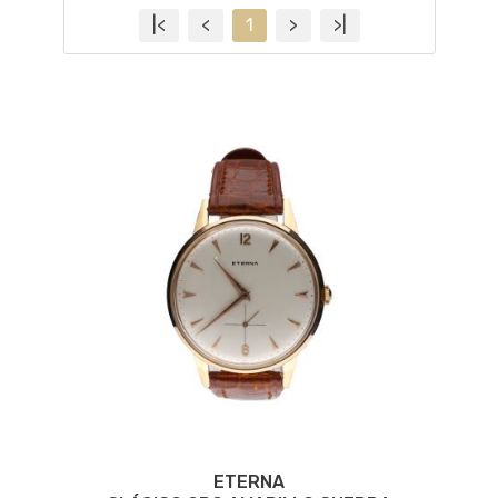
|<
<
1
>
>|
ETERNA