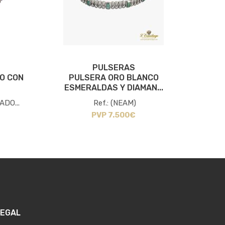
PULSERAS
O CON
PULSERA ORO BLANCO
PU
ESMERALDAS Y DIAMAN...
ADO...
Ref.: (NEAM)
PVP 7.500€
LEGAL