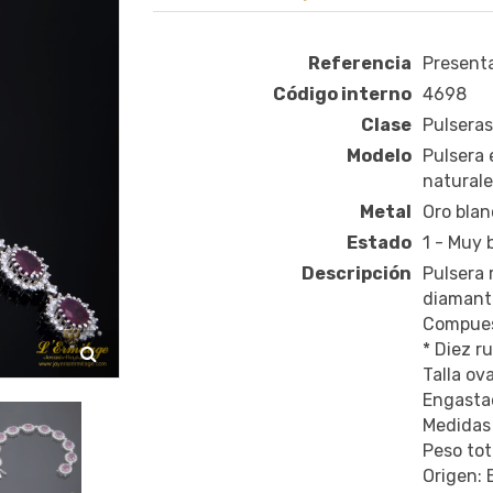
Referencia
Present
Código interno
4698
Clase
Pulseras
Modelo
Pulsera 
naturale
Metal
Oro blan
Estado
1 - Muy
Descripción
Pulsera 
diamante
Compues
* Diez r
Talla ova
Engastad
Medidas 
Peso tot
Origen: 