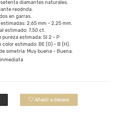
 setenta diamantes naturales.
llante reodnda.
os en garras.
 estimadas: 2,65 mm - 2,25 mm.
al estimado: 7,50 ct.
 pureza estimada: SI 2 - P
 color estimado: BE (G) - B (H).
de simetría: Muy buena - Buena.
 inmediata
.
Añadir a deseos