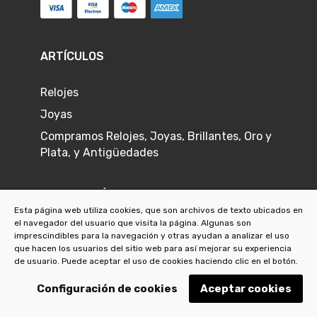
ARTÍCULOS
Relojes
Joyas
Compramos Relojes, Joyas, Brillantes, Oro y
Plata, y Antigüedades
INFORMACIÓN
Esta página web utiliza cookies, que son archivos de texto ubicados en
el navegador del usuario que visita la página. Algunas son
Sobre nosotros
imprescindibles para la navegación y otras ayudan a analizar el uso
que hacen los usuarios del sitio web para así mejorar su experiencia
Envíos y devoluciones
de usuario. Puede aceptar el uso de cookies haciendo clic en el botón.
Garantía
Configuración de cookies
Aceptar cookies
Nuestra joyería