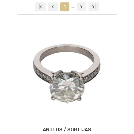
...
|<
<
1
>
>|
ANILLOS / SORTIJAS