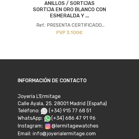
ANILLOS / SORTIJAS
SORTIJA EN ORO BLANCO CON
S
ESMERALDA Y ...
Ref.: PRESENTA CERTIFICADO...
PVP 3.100€
INFORMACIÓN DE CONTACTO
Joyería L'Ermitage
Calle Ayala, 25. 28001 Madrid (España)
Teléfono:
(+34) 915 77 68 51
WhatsApp:
(+34) 686 47 91 96
Instagram:
@lermitagewatches
Email:
info@joyerialermitage.com