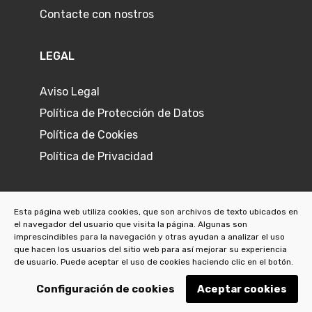
Contacte con nostros
LEGAL
Aviso Legal
Política de Protección de Datos
Política de Cookies
Política de Privacidad
Esta página web utiliza cookies, que son archivos de texto ubicados en
el navegador del usuario que visita la página. Algunas son
©
2026
Joyeria L'Ermitage
imprescindibles para la navegación y otras ayudan a analizar el uso
que hacen los usuarios del sitio web para así mejorar su experiencia
de usuario. Puede aceptar el uso de cookies haciendo clic en el botón.
Configuración de cookies
Aceptar cookies