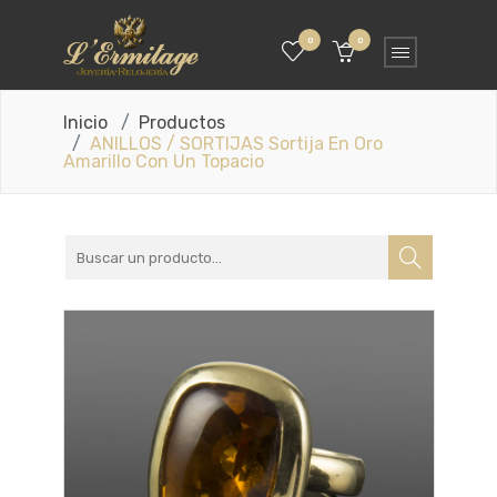
0
0
Inicio
Productos
ANILLOS / SORTIJAS Sortija En Oro
Amarillo Con Un Topacio