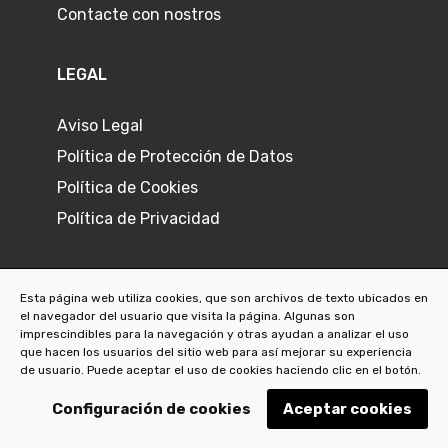
Contacte con nostros
LEGAL
Aviso Legal
Política de Protección de Datos
Política de Cookies
Política de Privacidad
Esta página web utiliza cookies, que son archivos de texto ubicados en
el navegador del usuario que visita la página. Algunas son
©
2026
Joyeria L'Ermitage
imprescindibles para la navegación y otras ayudan a analizar el uso
que hacen los usuarios del sitio web para así mejorar su experiencia
de usuario. Puede aceptar el uso de cookies haciendo clic en el botón.
Configuración de cookies
Aceptar cookies