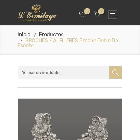
0
0
Inicio
Productos
BROCHES / ALFILERES Broche Doble De
Escote