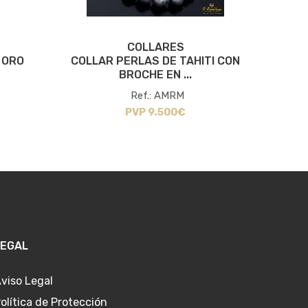
COLLARES
 ORO
COLLAR PERLAS DE TAHITI CON
BROCHE EN ...
AUST
Ref.: AMRM
PVP 9.500€
LEGAL
viso Legal
olítica de Protección