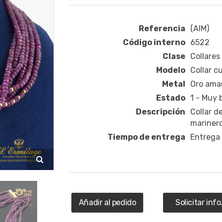
Referencia
(AIM)
Código interno
6522
Clase
Collares
Modelo
Collar c
Metal
Oro amar
Estado
1 - Muy
Descripción
Collar d
marinero
Tiempo de entrega
Entrega
Añadir al pedido
Solicitar info