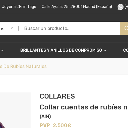
Joyería L'Ermitage
Calle Ayala, 25. 28001 Madrid (España)
(+
os
BRILLANTES Y ANILLOS DE COMPROMISO
C
s De Rubíes Naturales
COLLARES
Collar cuentas de rubíes 
(AIM)
PVP
2.500€