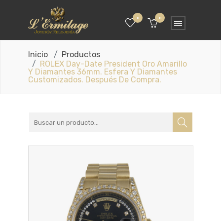
0
0
Inicio
Productos
ROLEX Day-Date President Oro Amarillo
Y Diamantes 36mm. Esfera Y Diamantes
Customizados. Después De Compra.