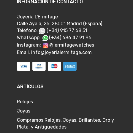
INFORMACIÓN DE CONTACTO
Joyería L'Ermitage
Calle Ayala, 25. 28001 Madrid (España)
Teléfono:
(+34) 915 77 68 51
WhatsApp:
(+34) 686 47 91 96
Instagram:
@lermitagewatches
Email:
info@joyerialermitage.com
ARTÍCULOS
Relojes
Joyas
Compramos Relojes, Joyas, Brillantes, Oro y
Plata, y Antigüedades