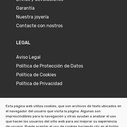
Garantía
Nuestra joyería
Contacte con nostros
LEGAL
Aviso Legal
Política de Protección de Datos
Política de Cookies
Política de Privacidad
Esta página web utiliza cookies, que son archivos de texto ubicados en
el navegador del usuario que visita la página. Algunas son
©
2026
Joyeria L'Ermitage
imprescindibles para la navegación y otras ayudan a analizar el uso
que hacen los usuarios del sitio web para así mejorar su experiencia
de usuario. Puede aceptar el uso de cookies haciendo clic en el botón.