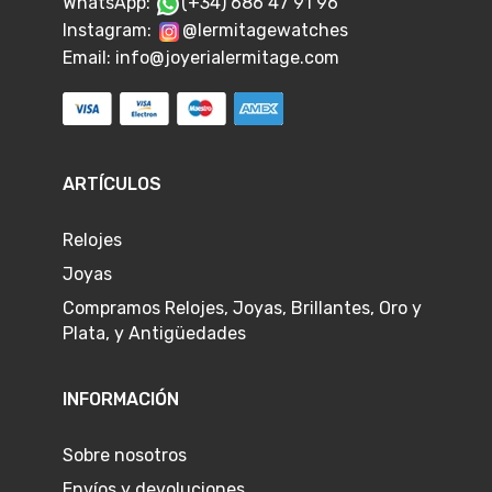
WhatsApp:
(+34) 686 47 91 96
Instagram:
@lermitagewatches
Email:
info@joyerialermitage.com
ARTÍCULOS
Relojes
Joyas
Compramos Relojes, Joyas, Brillantes, Oro y
Plata, y Antigüedades
INFORMACIÓN
Sobre nosotros
Envíos y devoluciones