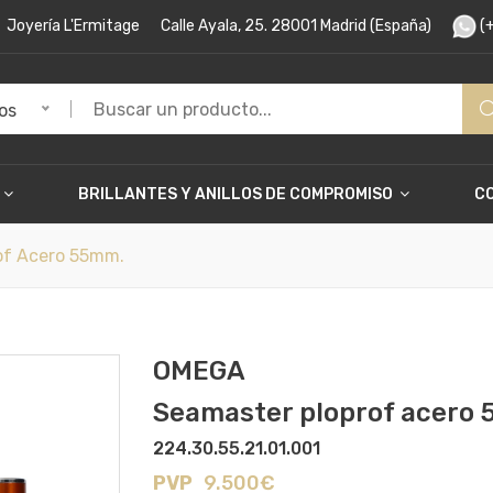
Joyería L'Ermitage
Calle Ayala, 25. 28001 Madrid (España)
(+
os
BRILLANTES Y ANILLOS DE COMPROMISO
C
of Acero 55mm.
OMEGA
Seamaster ploprof acero
224.30.55.21.01.001
PVP
9.500€