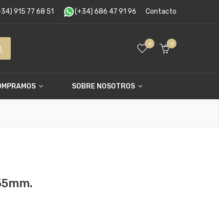
34) 915 77 68 51
(+34) 686 47 91 96
Contacto
0
0
OMPRAMOS
SOBRE NOSOTROS
 55mm.