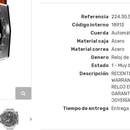
Referencia
224.30.5
Código interno
18913
Cuerda
Automát
Material caja
Acero
Material correa
Acero
Genero
Reloj de
Estado
1 - Muy
Descripción
RECENTL
WARRAN
RELOJ E
GARANTÍ
JOYERÍA
Tiempo de entrega
Entrega