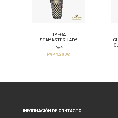
OMEGA
0
SEAMASTER LADY
CL
M...
C
Ref.:
PVP 1.200€
INFORMACIÓN DE CONTACTO