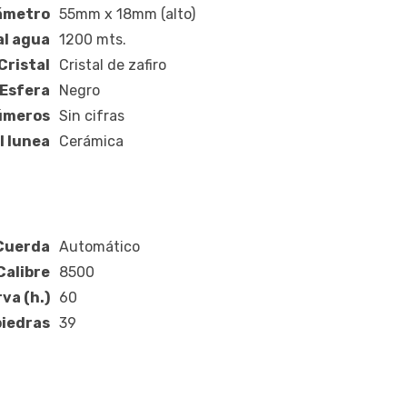
ámetro
55mm x 18mm (alto)
al agua
1200 mts.
Cristal
Cristal de zafiro
Esfera
Negro
úmeros
Sin cifras
l lunea
Cerámica
Cuerda
Automático
Calibre
8500
va (h.)
60
iedras
39