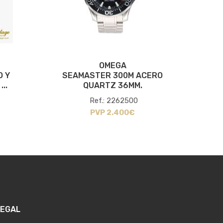
OMEGA
O Y
SEAMASTER 300M ACERO
S
..
QUARTZ 36MM.
Ref.: 2262500
PVP 2.400€
LEGAL