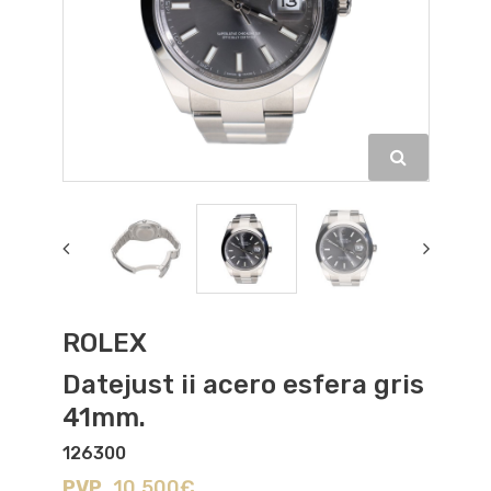
ROLEX
Datejust ii acero esfera gris
41mm.
126300
PVP
10.500€