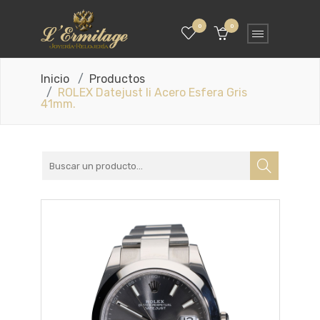
0
0
Inicio
Productos
ROLEX Datejust Ii Acero Esfera Gris
41mm.