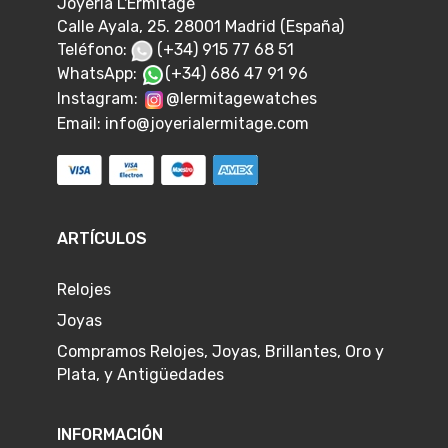
Joyería L'Ermitage
Calle Ayala, 25. 28001 Madrid (España)
Teléfono:
(+34) 915 77 68 51
WhatsApp:
(+34) 686 47 91 96
Instagram:
@lermitagewatches
Email:
info@joyerialermitage.com
ARTÍCULOS
Relojes
Joyas
Compramos Relojes, Joyas, Brillantes, Oro y
Plata, y Antigüedades
INFORMACIÓN