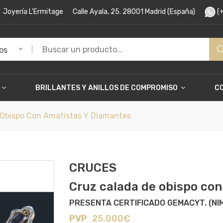
Joyería L'Ermitage
Calle Ayala, 25. 28001 Madrid (España)
(+
os
BRILLANTES Y ANILLOS DE COMPROMISO
C
Obispo Con Amatistas Y Diamantes
CRUCES
Cruz calada de obispo co
PRESENTA CERTIFICADO GEMACYT. (NI
PVP
25.000€