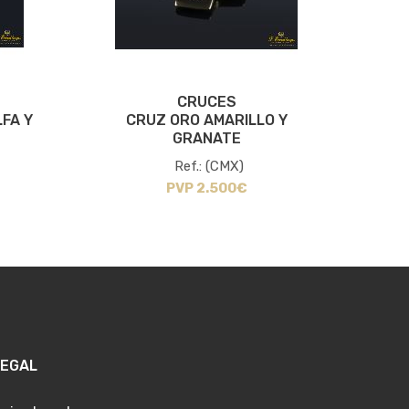
CRUCES
FA Y
CRUZ ORO AMARILLO Y
CRUZ
GRANATE
Ref.: (CMX)
PVP 2.500€
LEGAL