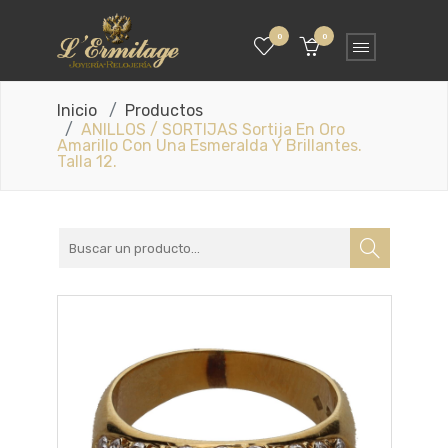
0
0
Inicio
Productos
ANILLOS / SORTIJAS Sortija En Oro
Amarillo Con Una Esmeralda Y Brillantes.
Talla 12.