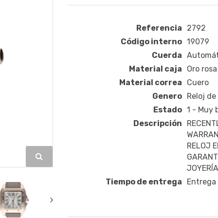
Referencia
2792
Código interno
19079
Cuerda
Automát
Material caja
Oro rosa
Material correa
Cuero
Genero
Reloj de
Estado
1 - Muy
Descripción
RECENTL
WARRAN
RELOJ E
GARANTÍ
JOYERÍA
Tiempo de entrega
Entrega