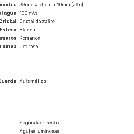
ámetro
38mm x 51mm x 10mm (alto)
al agua
100 mts.
Cristal
Cristal de zafiro
Esfera
Blanco
úmeros
Romanos
l lunea
Oro rosa
Cuerda
Automático
Segundero central
Agujas luminosas