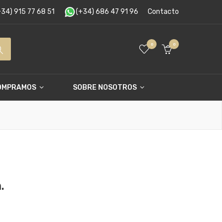
34) 915 77 68 51
(+34) 686 47 91 96
Contacto
0
0
OMPRAMOS
SOBRE NOSOTROS
.