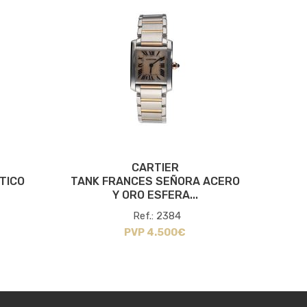
CARTIER
TICO
TANK FRANCES SEÑORA ACERO
T
Y ORO ESFERA...
AU
Ref.: 2384
PVP 4.500€
C