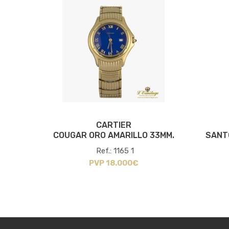
CARTIER
RILLO
COUGAR ORO AMARILLO 33MM.
SANT
Ref.: 1165 1
PVP 18.000€
io