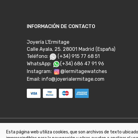
INFORMACIÓN DE CONTACTO
Joyería L'Ermitage
Calle Ayala, 25. 28001 Madrid (España)
Teléfono:
(+34) 915 77 68 51
WhatsApp:
(+34) 686 47 91 96
Instagram:
@lermitagewatches
Email:
info@joyerialermitage.com
Esta página web utiliza cookies, que son archivos de texto ubicados
©
2026
Joyeria L'Ermitage