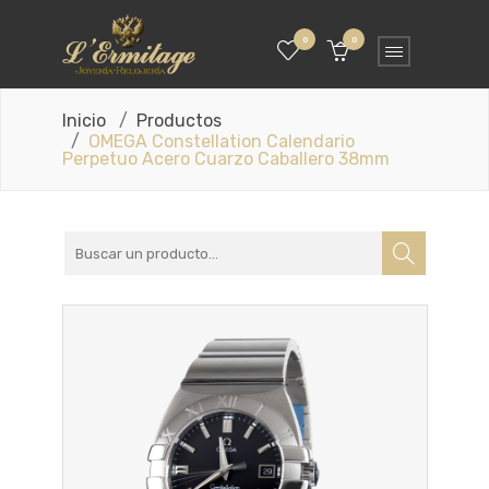
0
0
Inicio
Productos
OMEGA Constellation Calendario
Perpetuo Acero Cuarzo Caballero 38mm