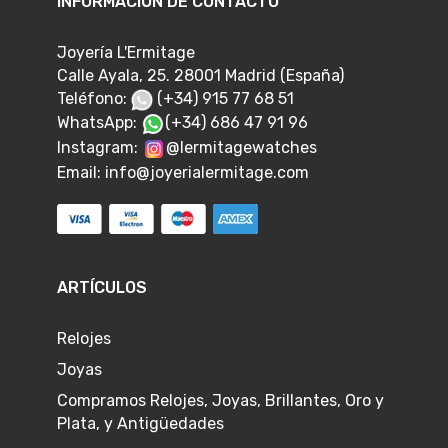
INFORMACIÓN DE CONTACTO
Joyería L'Ermitage
Calle Ayala, 25. 28001 Madrid (España)
Teléfono:
(+34) 915 77 68 51
WhatsApp:
(+34) 686 47 91 96
Instagram:
@lermitagewatches
Email:
info@joyerialermitage.com
ARTÍCULOS
Relojes
Joyas
Compramos Relojes, Joyas, Brillantes, Oro y
Plata, y Antigüedades